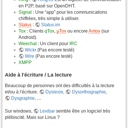
en P2P, basé sur OpenDHT.
Signal
: Une “app” pour les communications
chiffrées, très simple à utiliser.
Status
:
Status.im
Tox
: Clients
qTox
,
µTox
ou encore
Antox
(sur
Android).
Weechat
: Un client pour
IRC
Wickr
(Pas encore testé)
Wire
(Pas encore testé)
XMPP
Aide à l'écriture / La lecture
Beaucoup de personnes ont des difficultés à la lecture
et/ou à l'écriture.
Dyslexie
,
Dysorthographie
,
Dysgraphie
, …
Sur windows,
Lexibar
semble être un logiciel très
plébiscité. Mais sur Linux ?