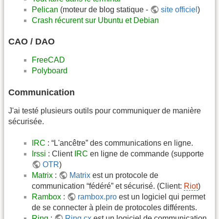
Pelican
(moteur de blog statique -
site officiel
)
Crash récurent sur Ubuntu et Debian
CAO / DAO
FreeCAD
Polyboard
Communication
J'ai testé plusieurs outils pour communiquer de manière
sécurisée.
IRC
: “L'ancêtre” des communications en ligne.
Irssi
: Client
IRC
en ligne de commande (supporte
OTR
)
Matrix
:
Matrix
est un protocole de
communication “fédéré” et sécurisé. (Client:
Riot
)
Rambox
:
rambox.pro
est un logiciel qui permet
de se connecter à plein de protocoles différents.
Ring
:
Ring.cx
est un logiciel de communication