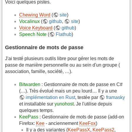
Voici quelques pistes.
Chewing Word
(
site
)
Vocalinux
(
github
,
site
)
Voice Keyboard
(
github
)
Speech Note
(
Flathub
)
Gestionnaire de mots de passe
J'ai testé plusieurs outils libre pour gérer les mots de
passe de manière personnelle ou au sein d'un groupe (
association, famille, société, …).
Bitwarden
: Gestionnaire de mots de passe en C#
(…). Très évolué mais un peu lourd… Il y a une
implémentation en Rust
, testée par
framasky
et installable sur
yunohost
. Je l'utilise depuis
quelques temps.
KeePass
: Gestionnaire de mots de passe (add-on
Firefox:
Kee
- anciennement
KeeFox
)
Il y a des variantes (
KeePassX
,
KeePass2
,