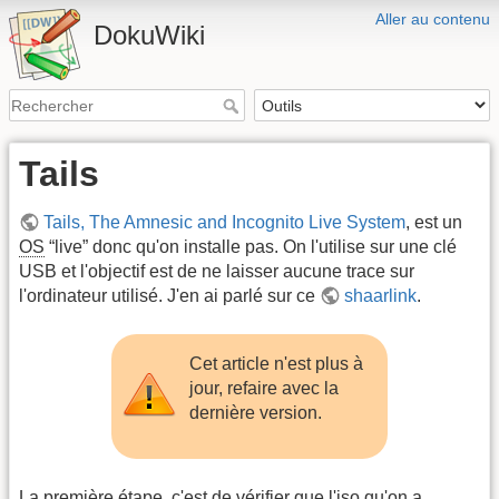
Aller au contenu
DokuWiki
Tails
Tails, The Amnesic and Incognito Live System
, est un
OS
“live” donc qu'on installe pas. On l'utilise sur une clé
USB et l'objectif est de ne laisser aucune trace sur
l'ordinateur utilisé. J'en ai parlé sur ce
shaarlink
.
Cet article n'est plus à
jour, refaire avec la
dernière version.
La première étape, c'est de vérifier que l'iso qu'on a