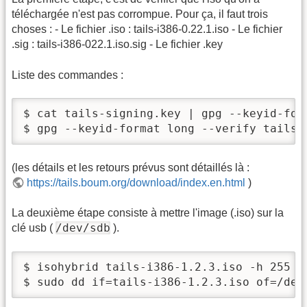
téléchargée n'est pas corrompue. Pour ça, il faut trois
choses : - Le fichier .iso : tails-i386-0.22.1.iso - Le fichier
.sig : tails-i386-022.1.iso.sig - Le fichier .key
Liste des commandes :
$ cat tails-signing.key | gpg --keyid-form
$ gpg --keyid-format long --verify tails-
(les détails et les retours prévus sont détaillés là :
https://tails.boum.org/download/index.en.html
)
La deuxième étape consiste à mettre l'image (.iso) sur la
/dev/sdb
clé usb (
).
$ isohybrid tails-i386-1.2.3.iso -h 255 -s
$ sudo dd if=tails-i386-1.2.3.iso of=/dev