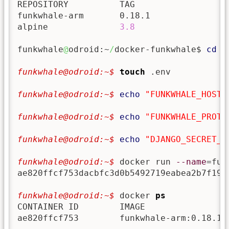
REPOSITORY          TAG                 I
funkwhale-arm       0.18.1              d
alpine              
3.8
                 d
funkwhale
@
odroid:~
/
docker-funkwhale$ 
cd
 ..
funkwhale@odroid:~$ 
touch
 .env

funkwhale@odroid:~$ 
echo
"FUNKWHALE_HOSTN
funkwhale@odroid:~$ 
echo
"FUNKWHALE_PROTO
funkwhale@odroid:~$ 
echo
"DJANGO_SECRET_K
funkwhale@odroid:~$ 
docker run 
--name
=fun
ae820ffcf753dacbfc3d0b5492719eabea2b7f19c4
funkwhale@odroid:~$ 
docker 
ps
CONTAINER ID        IMAGE                
ae820ffcf753        funkwhale-arm:0.18.1 