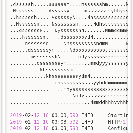
.dsssssh.....ssssssm....msssssshm......Nh
.Nssssss.....dsssssy.....mssssssssyhhysss
..hsssssh.....ysssssyN....Nhsssssssssssss
..Nssssssm....Nsssssssm.....Ndhssssssssss
...dssssssN....NysssssshN.......NmmddmmN.
....hssssssm.....dsssssssydN.............
.....hssssssd.....NhssssssssshdmN......Nm
......dssssssym.....Ndsssssssssssssssssss
.......mssssssshN......mdysssssssssssssss
.........dsssssssym........mmdyyyssssssyy
..........Nhsssssssshm...................
............NhsssssssssydmN..............
...............mhsssssssssssyyhddmmmmmmdd
..................mhyssssssssssssssssssss
.....................Nmdyssssssssssssssss
...........................Nmmddhhhyyhhhh
2019
-02-
12
16
:03:03,
590
 INFO     Starting
2019
-02-
12
16
:03:03,
592
 INFO     HTTP
/
2
 s
2019
-02-
12
16
:03:03,
593
 INFO     Configur