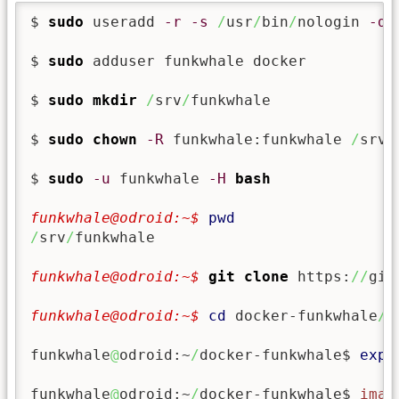
$ 
sudo
 useradd 
-r
-s
/
usr
/
bin
/
nologin 
-d
$ 
sudo
 adduser funkwhale docker

$ 
sudo
mkdir
/
srv
/
funkwhale

$ 
sudo
chown
-R
 funkwhale:funkwhale 
/
srv
/
$ 
sudo
-u
 funkwhale 
-H
bash
funkwhale@odroid:~$ 
pwd
/
srv
/
funkwhale

funkwhale@odroid:~$ 
git clone
 https:
//
git
funkwhale@odroid:~$ 
cd
 docker-funkwhale
/
funkwhale
@
odroid:~
/
docker-funkwhale$ 
expo
funkwhale
@
odroid:~
/
docker-funkwhale$ 
imag