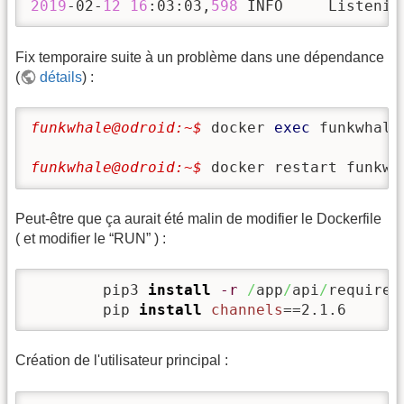
2019
-02-
12
16
:03:03,
598
 INFO     Listenin
Fix temporaire suite à un problème dans une dépendance
(
détails
) :
funkwhale@odroid:~$ 
docker 
exec
 funkwhale
funkwhale@odroid:~$ 
docker restart funkwh
Peut-être que ça aurait été malin de modifier le Dockerfile
( et modifier le “RUN” ) :
        pip3 
install
-r
/
app
/
api
/
requirem
        pip 
install
channels
==2.1.6
Création de l'utilisateur principal :