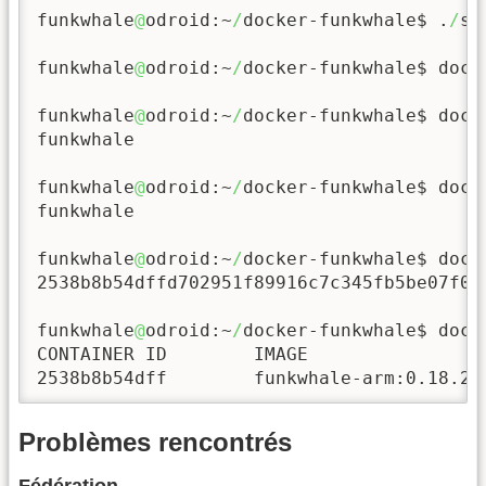
funkwhale
@
odroid:~
/
docker-funkwhale$ .
/
sc
funkwhale
@
odroid:~
/
docker-funkwhale$ dock
funkwhale
@
odroid:~
/
docker-funkwhale$ dock
funkwhale

funkwhale
@
odroid:~
/
docker-funkwhale$ dock
funkwhale

funkwhale
@
odroid:~
/
docker-funkwhale$ dock
2538b8b54dffd702951f89916c7c345fb5be07f012
funkwhale
@
odroid:~
/
docker-funkwhale$ dock
CONTAINER ID        IMAGE                
2538b8b54dff        funkwhale-arm:0.18.2 
Problèmes rencontrés