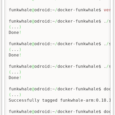
funkwhale
@
odroid:~
/
docker-funkwhale$ 
vers
funkwhale
@
odroid:~
/
docker-funkwhale$ .
/
sc
(
...
)
Done
!
funkwhale
@
odroid:~
/
docker-funkwhale$ .
/
sc
(
...
)
Done
!
funkwhale
@
odroid:~
/
docker-funkwhale$ .
/
sc
(
...
)
Done
!
funkwhale
@
odroid:~
/
docker-funkwhale$ dock
(
...
)
Successfully tagged funkwhale-arm:0.18.1

funkwhale
@
odroid:~
/
docker-funkwhale$ docke