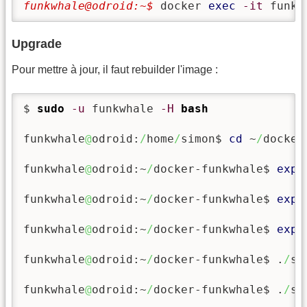
funkwhale@odroid:~$ 
docker 
exec
-it
 funkw
Upgrade
Pour mettre à jour, il faut rebuilder l'image :
$ 
sudo
-u
 funkwhale 
-H
bash
funkwhale
@
odroid:
/
home
/
simon$ 
cd
 ~
/
docker
funkwhale
@
odroid:~
/
docker-funkwhale$ 
expo
funkwhale
@
odroid:~
/
docker-funkwhale$ 
expo
funkwhale
@
odroid:~
/
docker-funkwhale$ 
expo
funkwhale
@
odroid:~
/
docker-funkwhale$ .
/
sc
funkwhale
@
odroid:~
/
docker-funkwhale$ .
/
sc