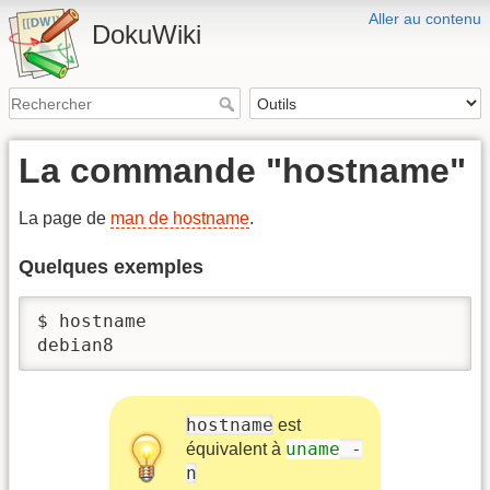
Aller au contenu
DokuWiki
La commande "hostname"
La page de
man de hostname
.
Quelques exemples
$ hostname

debian8
hostname
est
uname
-
équivalent à
n